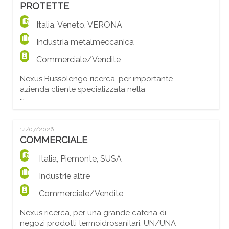
PROTETTE
riferimento; - Gestire e sviluppare i
rapporti con i clienti;
Italia
,
Veneto
,
VERONA
Industria metalmeccanica
Commerciale/Vendite
Nexus Bussolengo ricerca, per importante
azienda cliente specializzata nella
...
produzione di tubi di ferro, un/a
IMPIEGATO/A BACK OFFICE COMMERCIALE
– Categorie Protette (L. 68/99). La risorsa
14/07/2026
si occuperà di: - Gestione delle trattative
COMMERCIALE
commerciali con clienti fidelizzati e nuovi
clienti, elaborazione ed invio dei preventivi;
Italia
,
Piemonte
,
SUSA
- Inserimento e ges
Industrie altre
Commerciale/Vendite
Nexus ricerca, per una grande catena di
negozi prodotti termoidrosanitari, UN/UNA