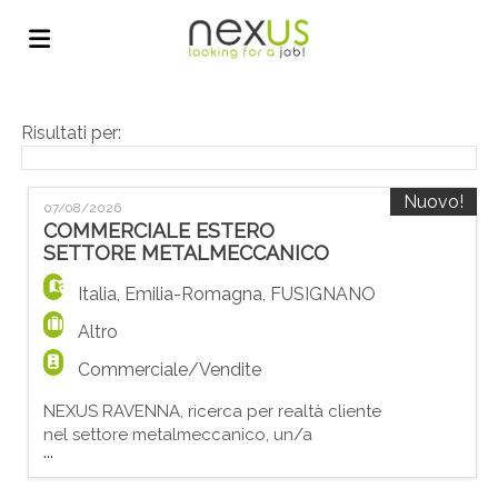
Home
Risultati per:
Offerte
Nuovo!
07/08/2026
COMMERCIALE ESTERO
SETTORE METALMECCANICO
di
Carica
Italia
,
Emilia-Romagna
,
FUSIGNANO
Altro
lavoro
il
Login
Commerciale/Vendite
NEXUS RAVENNA, ricerca per realtà cliente
CV
Lingua
nel settore metalmeccanico, un/a
...
COMMERCIALE ESTERO SETTORE
METALMECCANICO. La risorsa che stiamo