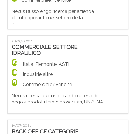
Commerciale/Vendite
Nexus Bussolengo ricerca per azienda
cliente operante nel settore della
...
progettazione un/una: ADDETTO/A
COMMERCIALE TECNICO La risorsa si
occuperà di: - Analisi delle richieste
28/07/2026
d'offerta e redazione di preventivi tecnico-
COMMERCIALE SETTORE
commerciali; - Gestione dell'intero iter della
IDRAULICO
commessa, dall'acquisizione dell'ordine al
post-vendita; - Interfaccia con c
Italia
,
Piemonte
,
ASTI
Industrie altre
Commerciale/Vendite
Nexus ricerca, per una grande catena di
negozi prodotti termoidrosanitari, UN/UNA
...
COMMERCIALE settore IDRAULICO. Le
principali responsabilità sono: - Presentare
e promuovere in modo efficace i prodotti
15/07/2026
dell'azienda a clienti già acquisiti ; -
BACK OFFICE CATEGORIE
Acquisire nuovi clienti nel settore di