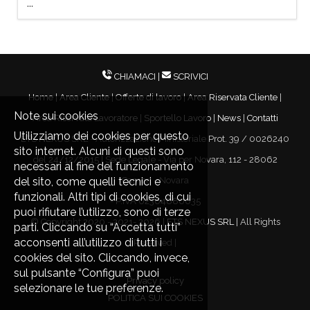
...
COMMERCIALE settore
ELETTRICO/IDRAULICO O EDILE. Le
principali responsabilità sono: - Presentare
e promuovere in modo efficace i prodotti
dell'azienda a clienti già acquisiti ; -
CHIAMACI
|
SCRIVICI
Acquisire nuovi clienti nel settore di
riferimento; - Gestire e sviluppare i rappor
Home
|
Area Cliente
|
Offerte di lavoro
|
Area Riservata Cliente
|
Note sui cookies
Area Riservata Lavoratore
|
Sportello Lavoro
|
News
|
Contatti
Utilizziamo dei cookies per questo
ETS NEXUS SRL - Autorizzazione Ministeriale Prot. 39 / 0026240
sito internet. Alcuni di questi sono
del 24/12/2015 | Sede Legale - Via per Novara, 112 - 28062
necessari al fine del funzionamento
del sito, come quelli tecnici e
Cameri - Novara
funzionali. Altri tipi di cookies, di cui
- P.IVA 02364880035
puoi rifiutare l’utilizzo, sono di terze
© Copyright 2020 - 2021-
2026 |
ETS NEXUS SRL
| All Rights
parti. Cliccando su “Accetta tutti”
acconsenti all’utilizzo di tutti i
Reserved |
cookies del sito. Cliccando, invece,
sul pulsante “Configura” puoi
Privacy policy
selezionare le tue preferenze.
POLITICA SUI COOKIES