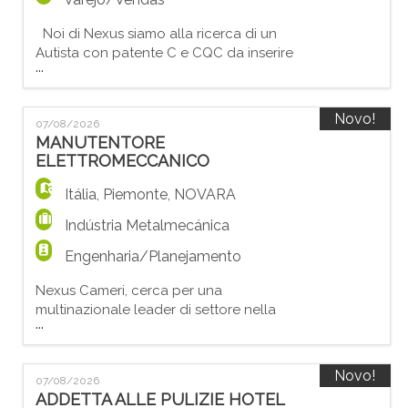
Noi di Nexus siamo alla ricerca di un
Autista con patente C e CQC da inserire
...
presso una nostra azienda cliente; Mansioni
principali: - Guida di autocarri per il
trasporto di materiali. - Carico e scarico
Novo!
07/08/2026
della merce mediante gru installata sul
MANUTENTORE
mezzo. - Consegne presso cantieri e clienti.
ELETTROMECCANICO
- Controllo del mezzo e della
documentazione di traspor
Itália
,
Piemonte
,
NOVARA
Indústria Metalmecánica
Engenharia/Planejamento
Nexus Cameri, cerca per una
multinazionale leader di settore nella
...
produzione ed assistenza ad impianti di
sollevamento, movimentazione merci e
containers in ambito portuale ed
Novo!
07/08/2026
intermodale NR°3 MANUTENTORI
ADDETTA ALLE PULIZIE HOTEL
ELETTROMECCANICI. Cosa farai Entrerai a