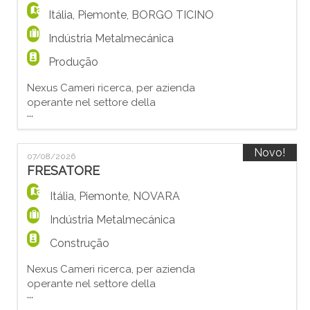
Itália
,
Piemonte
,
BORGO TICINO
Indústria Metalmecánica
Produção
Nexus Cameri ricerca, per azienda
operante nel settore della
...
metalmeccanica, un/a ADDETTO/A ALLA
PIEGATURA, PUNZONATURA LAMIERE E
TAGLIO LASER Le principali responsabilità
Novo!
07/08/2026
sono: - Utilizzo macchina piegatrice; -
FRESATORE
Utilizzo strumento di puntatura; - Utilizzo
macchina taglio laser; - Controllo qualità
Itália
,
Piemonte
,
NOVARA
finale. I requisiti richiesti per svolgere la
Indústria Metalmecánica
Construção
Nexus Cameri ricerca, per azienda
operante nel settore della
...
metalmeccanica, un/a FRESATORE CNC.