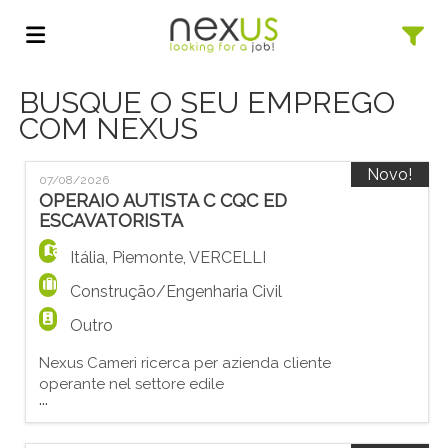
BUSQUE O SEU EMPREGO
Página
COM NEXUS
inicial
Ofertas
Novo!
07/08/2026
OPERAIO AUTISTA C CQC ED
ESCAVATORISTA
de
Regista-
Itália
,
Piemonte
,
VERCELLI
Construção/Engenharia Civil
emprego
te
Iniciar
Outro
Nexus Cameri ricerca per azienda cliente
sessão
Língua
operante nel settore edile
...
un/una OPERAIO AUTISTA C CQC ED
ESCAVATORISTA La figura si occuperà di: -
conduzione macchine per lavori di