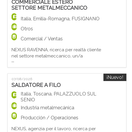
COMMERCIALE ESTERO
stoccaggio e movimentazione merce; -
SETTORE METALMECCANICO
Carico/scarico. I requisiti richiesti per
svolgere la mansione sono: - NECESSARIA
Italia
,
Emilia-Romagna
,
FUSIGNANO
esperi
Otros
Comercial / Ventas
NEXUS RAVENNA, ricerca per realtà cliente
nel settore metalmeccanico, un/a
...
COMMERCIALE ESTERO SETTORE
METALMECCANICO. La risorsa che stiamo
cercando dovrà occuparsi nello specifico
¡Nuevo!
07/08/2026
di: - Sviluppo e gestione del portafoglio
SALDATORE A FILO
clienti esteri - Redazione di offerte
commerciali e gestione ordini - Supporto
Italia
,
Toscana
,
PALAZZUOLO SUL
nella gestione delle trattative e nella fid
SENIO
Industria metalmecánica
Producción / Operaciones
NEXUS, agenzia per il lavoro, ricerca per