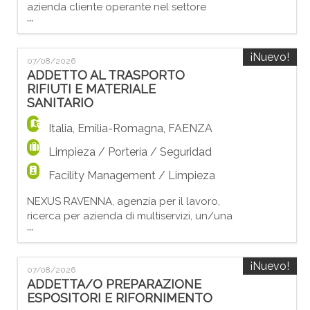
azienda cliente operante nel settore
...
metalmeccanico, un SALDATORE A FILO.
La risorsa nello specifico si occuperà di: -
Saldatura a filo (MIG/MAG) su ferro,
¡Nuevo!
07/08/2026
carbonio e acciaio inox. - Esecuzione di
ADDETTO AL TRASPORTO
lavorazioni di precisione e di carpenteria
RIFIUTI E MATERIALE
metallica. - Assemblaggio e saldatura di
SANITARIO
componenti secondo dis
Italia
,
Emilia-Romagna
,
FAENZA
Limpieza / Portería / Seguridad
Facility Management / Limpieza
NEXUS RAVENNA, agenzia per il lavoro,
ricerca per azienda di multiservizi, un/una
...
ADDETTO AL TRASPORTO RIFIUTI E
MATERIALE SANITARIO. La risorsa che
stiamo cercando si occuperà di attività di
¡Nuevo!
07/08/2026
supporto logistico e operativo all'interno
ADDETTA/O PREPARAZIONE
della struttura ospedaliera, garantendo il
ESPOSITORI E RIFORNIMENTO
corretto trasporto del materiale sanitario e