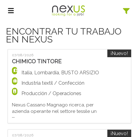
ENCONTRAR TU TRABAJO
Home
EN NEXUS
Lista
¡Nuevo!
07/08/2026
CHIMICO TINTORE
Italia
,
Lombardía
,
BUSTO ARSIZIO
ofertas
Subir
Industria textil / Confección
Producción / Operaciones
de
CV
Acceso
Nexus Cassano Magnago ricerca, per
azienda operante nel settore tessile un
trabajo
Idioma
...
ADDETTO/A ALLA TINTORIA. Le principali
mansioni sono: - preparazione dei colori e
ricette - controllo macchine da tintoria I
¡Nuevo!
07/08/2026