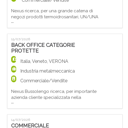
Commerciale/Vendite
Nexus ricerca, per una grande catena di
negozi prodotti termoidrosanitari, UN/UNA
...
COMMERCIALE settore IDRAULICO. Le
principali responsabilità sono: - Presentare
e promuovere in modo efficace i prodotti
15/07/2026
dell'azienda a clienti già acquisiti ; -
BACK OFFICE CATEGORIE
Acquisire nuovi clienti nel settore di
PROTETTE
riferimento; - Gestire e sviluppare i
rapporti con i clienti;
Italia
,
Veneto
,
VERONA
Industria metalmeccanica
Commerciale/Vendite
Nexus Bussolengo ricerca, per importante
azienda cliente specializzata nella
...
produzione di tubi di ferro, un/a
IMPIEGATO/A BACK OFFICE COMMERCIALE
– Categorie Protette (L. 68/99). La risorsa
14/07/2026
si occuperà di: - Gestione delle trattative
COMMERCIALE
commerciali con clienti fidelizzati e nuovi