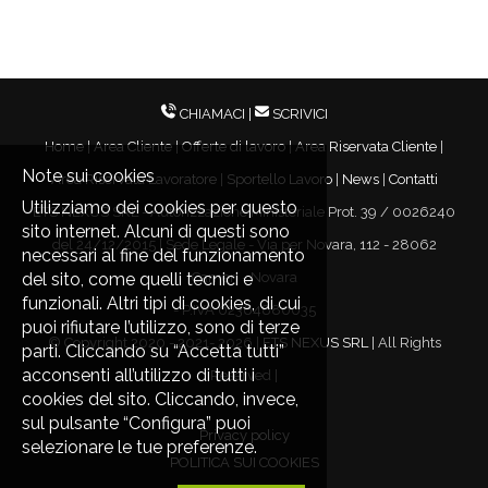
CHIAMACI
|
SCRIVICI
Home
|
Area Cliente
|
Offerte di lavoro
|
Area Riservata Cliente
|
Note sui cookies
Area Riservata Lavoratore
|
Sportello Lavoro
|
News
|
Contatti
Utilizziamo dei cookies per questo
ETS NEXUS SRL - Autorizzazione Ministeriale Prot. 39 / 0026240
sito internet. Alcuni di questi sono
del 24/12/2015 | Sede Legale - Via per Novara, 112 - 28062
necessari al fine del funzionamento
del sito, come quelli tecnici e
Cameri - Novara
funzionali. Altri tipi di cookies, di cui
- P.IVA 02364880035
puoi rifiutare l’utilizzo, sono di terze
© Copyright 2020 - 2021-
2026 |
ETS NEXUS SRL
| All Rights
parti. Cliccando su “Accetta tutti”
acconsenti all’utilizzo di tutti i
Reserved |
cookies del sito. Cliccando, invece,
sul pulsante “Configura” puoi
Privacy policy
selezionare le tue preferenze.
POLITICA SUI COOKIES