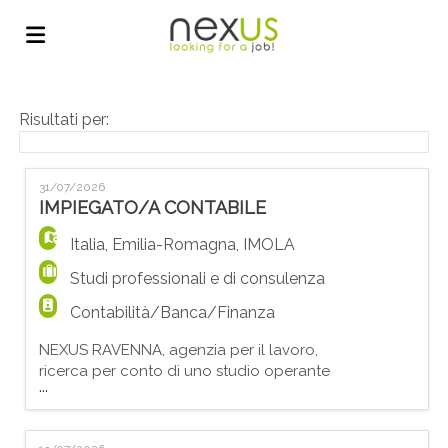
Home
Risultati per:
Offerte
31/07/2026
IMPIEGATO/A CONTABILE
di
Carica
Italia
,
Emilia-Romagna
,
IMOLA
Studi professionali e di consulenza
lavoro
il
Login
Contabilità/Banca/Finanza
NEXUS RAVENNA, agenzia per il lavoro,
ricerca per conto di uno studio operante
CV
Lingua
...
nei servizi di consulenza societaria, fiscale
e legale, un/a IMPIEGATO/A CONTABILE. La
risorsa si occuperà della gestione delle