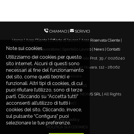
CHIAMACI
|
SCRIVICI
Home
|
Area Cliente
|
Offerte di lavoro
|
Area Riservata Cliente
|
Note sui cookies
Area Riservata Lavoratore
|
Sportello Lavoro
|
News
|
Contatti
Utilizziamo dei cookies per questo
ETS NEXUS SRL - Autorizzazione Ministeriale Prot. 39 / 0026240
sito internet. Alcuni di questi sono
del 24/12/2015 | Sede Legale - Via per Novara, 112 - 28062
necessari al fine del funzionamento
del sito, come quelli tecnici e
Cameri - Novara
funzionali. Altri tipi di cookies, di cui
- P.IVA 02364880035
puoi rifiutare l’utilizzo, sono di terze
© Copyright 2020 - 2021-
2026 |
ETS NEXUS SRL
| All Rights
parti. Cliccando su “Accetta tutti”
acconsenti all’utilizzo di tutti i
Reserved |
cookies del sito. Cliccando, invece,
sul pulsante “Configura” puoi
Privacy policy
selezionare le tue preferenze.
POLITICA SUI COOKIES