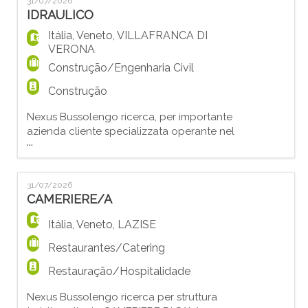
EN
31/07/2026
ESPERTO Requisiti principali: - Diploma
IDRAULICO
inerente al settore elettrico; - Esperienza
comprovata nell'installazione,
Itália
,
Veneto
,
VILLAFRANCA DI
FR
manutenzione e cablaggio di impianti
VERONA
Construção/Engenharia Civil
Construção
IT
Nexus Bussolengo ricerca, per importante
azienda cliente specializzata operante nel
...
DE
settore impiantistico, un/a IDRAULICO
CANTIERISTA anche junior La risorsa si
occuperà di: - Installazione e
31/07/2026
manutenzione di impianti sanitari e
ES
CAMERIERE/A
idrotermosanitari; - Realizzazione di
impianti antincendio, idrici, di riscaldamento
Itália
,
Veneto
,
LAZISE
e condizionamento; - Attivit
PT
Restaurantes/Catering
Restauração/Hospitalidade
Nexus Bussolengo ricerca per struttura