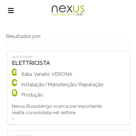
Página
Resultados por:
inicial
Ofertas
31/07/2026
ELETTRICISTA
de
Regista-
Itália
,
Veneto
,
VERONA
Instalação/Manutenção/Reparação
emprego
te
Iniciar
Produção
Nexus Bussolengo ricerca per importante
realtà consolidata nel settore
sessão
Língua
...
dell'impiantistica elettrica civile e
industriale, operante da anni nel territorio
veronese UN/A ELETTRICISTA CANTIERISTA