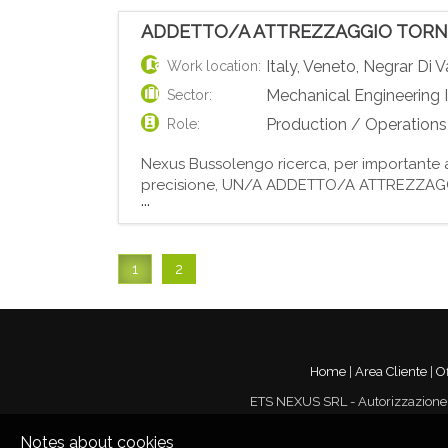
ADDETTO/A ATTREZZAGGIO TORN
Italy
,
Veneto
,
Negrar Di Va
Work location:
Mechanical Engineering 
Sector:
Production / Operations
Role:
Nexus Bussolengo ricerca, per importante 
precisione, UN/A ADDETTO/A ATTREZZAGGIO 
...
montaggio utensili e piazzamento pezzi; -
1
2
Home
|
Area Cliente
|
Of
ETS NEXUS SRL - Autorizzazione M
Notes about cookies