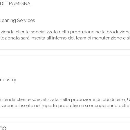
DI TRAMIGNA
leaning Services
ienda cliente specializzata nella produzione nella produzione 
nata sarà inserita all'interno del team di manutenzione e si 
i impianti produttivi. Attività principali: - Eseguir
Industry
zienda cliente specializzata nella produzione di tubi di ferr
anno inserite nel reparto produttivo e si occuperanno delle at
sabilità: - Eseguire le operazioni di rett
CO