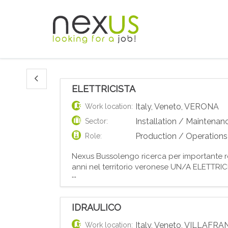
ELETTRICISTA
Italy
,
Veneto
,
VERONA
Work location:
Installation / Maintenan
Sector:
Production / Operations
Role:
Nexus Bussolengo ricerca per importante real
anni nel territorio veronese UN/A ELETTRICI
...
Esperienza comprovata nell'installazione, 
IDRAULICO
Italy
,
Veneto
,
VILLAFRA
Work location: