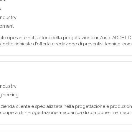
o
Industry
opment
iente operante nel settore della progettazione un/una: ADD
 delle richieste d'offerta e redazione di preventivi tecnico-com
zione dell'ordine al post-vendita; - Interfaccia con c
Industry
gineering
ienda cliente e specializzata nella progettazione e produzion
uperà di: - Progettazione meccanica di componenti e macchina
i 3D - Sviluppo e modifica di progetti esistenti - Supporto t