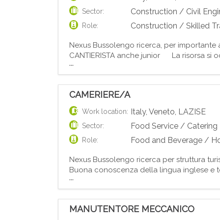
Construction / Civil Eng
Sector:
Construction / Skilled T
Role:
Nexus Bussolengo ricerca, per importante a
CANTIERISTA anche junior La risorsa si occu
...
Realizzazione di impianti antincendio, idric
CAMERIERE/A
Italy
,
Veneto
,
LAZISE
Work location:
Food Service / Catering
Sector:
Food and Beverage / Hos
Role:
Nexus Bussolengo ricerca per struttura turis
Buona conoscenza della lingua inglese e te
...
contratto stagionale fino ad ottobre 2026; - 
MANUTENTORE MECCANICO