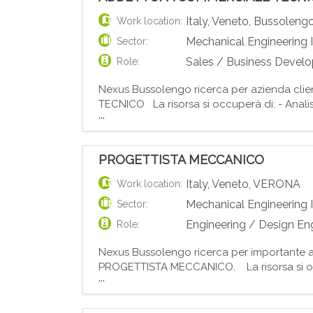
Italy
,
Veneto
,
Bussoleng
Work location:
Mechanical Engineering 
Sector:
Sales / Business Devel
Role:
Nexus Bussolengo ricerca per azienda cl
TECNICO La risorsa si occuperà di: - Analisi
...
dell'intero iter della commessa, dall'acquisi
PROGETTISTA MECCANICO
Italy
,
Veneto
,
VERONA
Work location:
Mechanical Engineering 
Sector:
Engineering / Design En
Role:
Nexus Bussolengo ricerca per importante az
PROGETTISTA MECCANICO. La risorsa si occ
...
Realizzazione di disegni tecnici 2D e modell