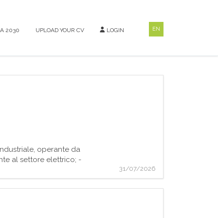
EN
A 2030
UPLOAD YOUR CV
LOGIN
industriale, operante da
 al settore elettrico; -
31/07/2026