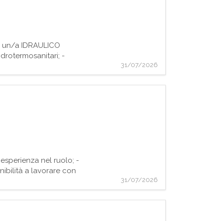
o, un/a IDRAULICO
drotermosanitari; -
31/07/2026
 esperienza nel ruolo; -
ibilità a lavorare con
31/07/2026