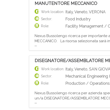
MANUTENTORE MECCANICO
Italy
,
Veneto
,
VERONA
Work location:
Food Industry
Sector:
Facility Management / C
Role:
Nexus Bussolengo ricerca per importante 
MECCANICO. La risorsa selezionata sarà inse
...
funzionamento dei macchinari e degli impiant
DISEGNATORE/ASSEMBLATORE M
Italy
,
Veneto
,
SAN GIOV
Work location:
Mechanical Engineering 
Sector:
Production / Operations
Role:
Nexus Bussolengo ricerca per azienda speci
un/a DISEGNATORE/ASSEMBLATORE MECCANICO 
...
AutoCAD 2D/3D; - supporto alla produzione 