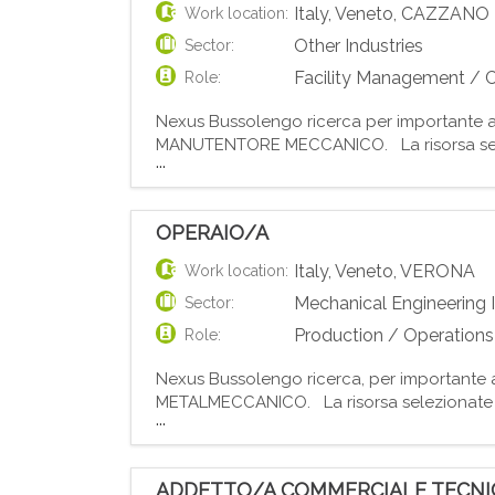
Italy
,
Veneto
,
CAZZANO 
Work location:
Other Industries
Sector:
Facility Management / C
Role:
Nexus Bussolengo ricerca per importante az
MANUTENTORE MECCANICO. La risorsa selezio
...
corretto funzionamento dei macchinari e degl
OPERAIO/A
Italy
,
Veneto
,
VERONA
Work location:
Mechanical Engineering 
Sector:
Production / Operations
Role:
Nexus Bussolengo ricerca, per importante a
METALMECCANICO. La risorsa selezionate sar
...
rettifica dei tubi in ferro. Principali respon
ADDETTO/A COMMERCIALE TECNI