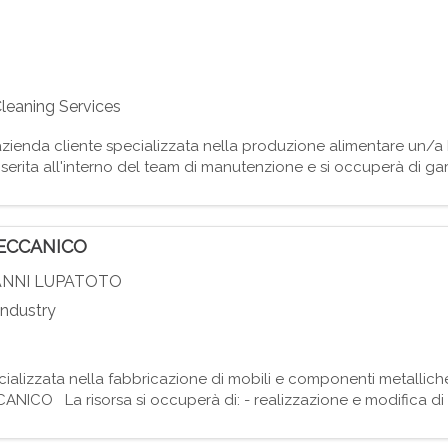
leaning Services
azienda cliente specializzata nella produzione alimentare u
rita all'interno del team di manutenzione e si occuperà di gara
i produttivi. Attività principali: - Eseguire controlli pe
ECCANICO
ANNI LUPATOTO
Industry
alizzata nella fabbricazione di mobili e componenti metalliche 
La risorsa si occuperà di: - realizzazione e modifica di di
e all'assemblaggio di componenti metallici; - lettura d