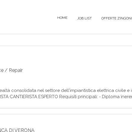
HOME
JOB LIST
OFFERTE ZINGONI
ce / Repair
tà consolidata nel settore dell'impiantistica elettrica civile e 
STA CANTIERISTA ESPERTO Requisiti principali: - Diploma inerente
manutenzione e cablaggio di impianti
NCA DI VERONA