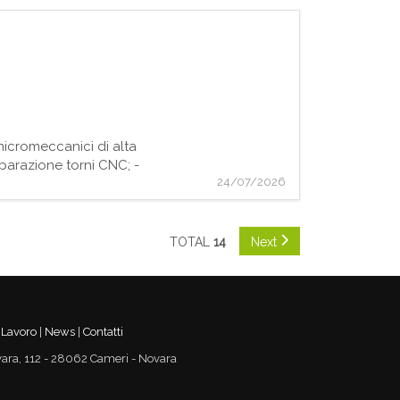
icromeccanici di alta
arazione torni CNC; -
24/07/2026
TOTAL
14
Next
 Lavoro
|
News
|
Contatti
vara, 112 - 28062 Cameri - Novara