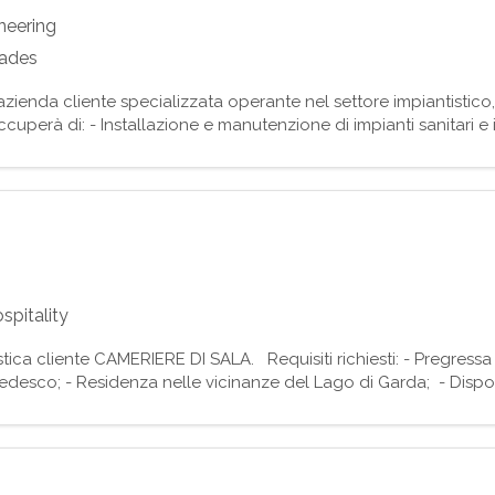
ineering
rades
zienda cliente specializzata operante nel settore impiantistic
perà di: - Installazione e manutenzione di impianti sanitari e i
i, di riscaldamento e condizionamento; - Attivit
pitality
tica cliente CAMERIERE DI SALA. Requisiti richiesti: - Pregressa
desco; - Residenza nelle vicinanze del Lago di Garda; - Dispon
Disponibilità al lavoro festivo con ri