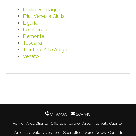
EN
Emilia-Romagna
Friuli Venezia Giulia
FR
Liguria
Lombardia
Piemonte
IT
Toscana
Trentino-Alto Adige
Veneto
DE
ES
PT
CHIAMACI
|
SCRIVICI
Home
|
Area Cliente
|
Offerte di lavoro
|
Area Riservata Cliente
|
Area Riservata Lavoratore
|
Sportello Lavoro
|
News
|
Contatti