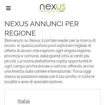
NEXUS ANNUNCI PER
Home
REGIONE
Offerte
Benvenuto su Nexus, il portale leader per la ricerca di
lavoro. In questa sezione puoi esplorare migliaia di
offerte di lavoro che coprono ogni singola regione,
provincia e comune, dalle grandi città ai centri più
di
Carica
piccoli. La nostra piattaforma ospita opportunità in
ogni campo professionale e settore, offrendo anche
una finestra sulle carriere internazionali. Trova oggi
lavoro
il
Login
stesso la posizione ideale per il tuo profilo, in tutte le
località e aree di specializzazione.
CV
Lingua
Italia